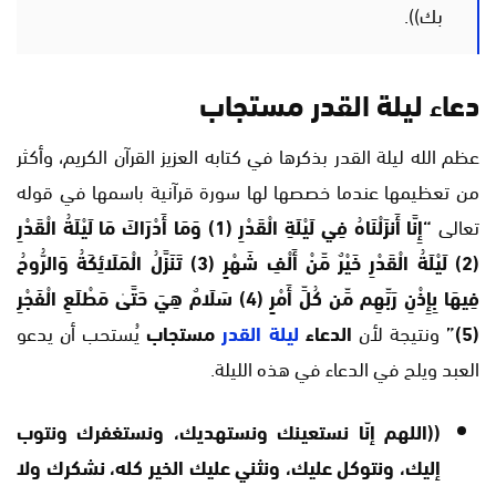
بك)).
دعاء ليلة القدر مستجاب
عظم الله ليلة القدر بذكرها في كتابه العزيز القرآن الكريم، وأكثر
من تعظيمها عندما خصصها لها سورة قرآنية باسمها في قوله
تعالى
“إِنَّا أَنزَلْنَاهُ فِي لَيْلَةِ الْقَدْرِ (1) وَمَا أَدْرَاكَ مَا لَيْلَةُ الْقَدْرِ
(2) لَيْلَةُ الْقَدْرِ خَيْرٌ مِّنْ أَلْفِ شَهْرٍ (3) تَنَزَّلُ الْمَلَائِكَةُ وَالرُّوحُ
فِيهَا بِإِذْنِ رَبِّهِم مِّن كُلِّ أَمْرٍ (4) سَلَامٌ هِيَ حَتَّىٰ مَطْلَعِ الْفَجْرِ
(5)”
ونتيجة لأن
الدعاء
ليلة القدر
مستجاب
يُستحب أن يدعو
العبد ويلح في الدعاء في هذه الليلة.
((اللهم إنّا نستعينك ونستهديك، ونستغفرك ونتوب
إليك، ونتوكل عليك، ونثني عليك الخير كله، نشكرك ولا