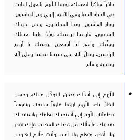
ذاكراً شاكراً لنعمتك، وثبتنا اللّهم بالقول الثابت
في الحياة الدنيا وفي الآخرة، إلهي ربح الصائمون،
وفاز القائمون، ونجا المخلصون، ونحن عبيدك
المذنبون، فارحمنا برحمتك، وجُدْ علينا بفضلك
ومِنَّتك، واغفر لنا أجمعين برحمتك يا أرحم
الراحمين، وصلّ الله على سيدنا محمد وعلى آله
وصحبه وسلّم.
اللّهم إني أسألك صدق التوكّل عليك، وحسن
الظنّ بك، اللّهم ارزقنا قلوباً سليمة، ونفوساً
مطمئنة، اللّهم إني أستخيرك بعلمك واستقدرك
بقدرتك، وأسألك من فضلك العظيم، فإنك تقدر
ولا أقدر، وتعلم ولا أعلم، وأنت علّام الغيوب،