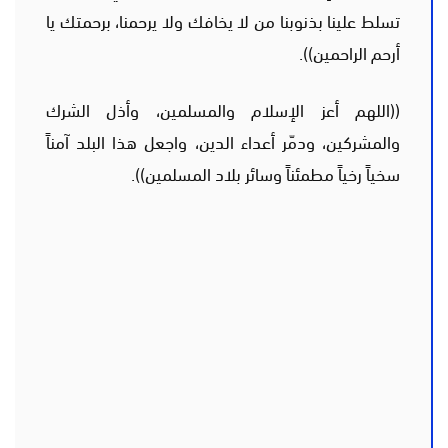
تسلط علينا بذنوبنا من لا يخافك ولا يرحمنا، برحمتك يا
أرحم الراحمين)).
((اللهم أعز الإسلام والمسلمين، وأذل الشرك
والمشركين، ودمّر أعداء الدين، واجعل هذا البلد آمناً
سخياً رخياً مطمئناً وسائر بلاد المسلمين)).