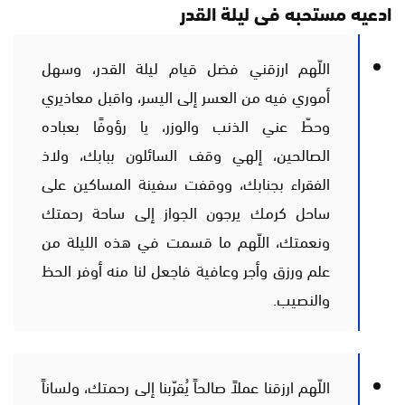
ادعيه مستحبه فى ليلة القدر
اللّهم ارزقني فضل قيام ليلة القدر، وسهل
أموري فيه من العسر إلى اليسر، واقبل معاذيري
وحطّ عني الذنب والوزر، يا رؤوفًا بعباده
الصالحين، إلهي وقف السائلون ببابك، ولاذ
الفقراء بجنابك، ووقفت سفينة المساكين على
ساحل كرمك يرجون الجواز إلى ساحة رحمتك
ونعمتك، اللّهم ما قسمت في هذه الليلة من
علم ورزق وأجر وعافية فاجعل لنا منه أوفر الحظ
والنصيب.
اللّهم ارزقنا عملاً صالحاً يُقرّبنا إلى رحمتك، ولساناً