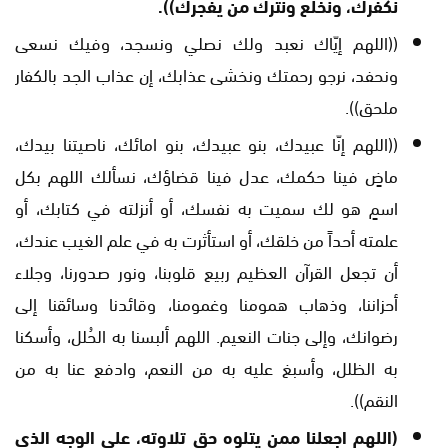
نكفرك، ونخلع ونترك من يفجرك)).
((اللهم إيّاك نعبد ولك نصلي ونسجد، وفيك نسعى
ونحفد، نرجو رحمتك ونخشى عذابك، إن عذاب الجد بالكفار
ملحق)).
((اللهم إنّا عبيدك، بنو عبيدك، بنو امائك، ناصيتنا بيدك،
ماضٍ فينا حكمك، عدل فينا قضاؤك، نسألك اللهم بكل
اسمٍ هو لك سميت به نفسك، أو أنزلته في كتابك، أو
علمته أحداً من خلقك، أو استأثرت به في علم الغيب عندك،
أن تجعل القرآن العظيم ربيع قلوبنا، ونور صدورنا، وجلاء
أحزاننا، وذهاب همومنا وغمومنا، وقائدنا وسائقنا إلى
رضوانك، وإلى جنات النعيم. اللهم ألبسنا به الحُلل، وأسكنا
به الظلل، وأسبغ عليه به من النعم، وادفع عنا به من
النقم)).
(اللهم اجعلنا ممن يتلوه حق تلاوته، على الوجه الذي