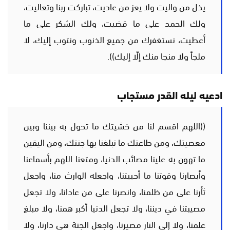
يذل من واليت ولا يعز من عاديت، تباركت ربنا وتعاليت،
ولك الحمد على ما قضيت، ولك الشكر على ما
أعطيت، نستغفرك من جميع الذنوب ونتوب إليك، لا
ملجأ ولا منجا منك إلّا إليك)).
ادعيه ليله القدر مستجاب
((اللهم اقسم لنا من خشيتك ما تحول به بيننا وبين
معصيتك، ومن طاعتك ما تبلغنا بها جنتك، ومن اليقين
ما تهون به علينا مصائب الدنيا، ومتعنا اللهم بأسماعنا
وأبصارنا وقوتنا ما أحييتنا، واجعله الوارث منا، واجعل
ثأرنا على من ظلمنا، وانصرنا على من عادانا، ولا تجعل
مصيبتنا في ديننا، ولا تجعل الدنيا أكبر همنا، ولا مبلغ
علمنا، ولا إلى النار مصيرنا، واجعل الجنة هي دارنا، ولا