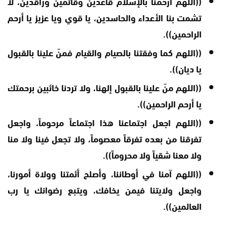
((اللهم ارحمنا بالإسلام قاعدين وقائمين وراقدين، لا
تشمت بنا الأعداء والحاسدين، يا قوي ويا عزيز يا أرحم
الراحمين)).
((اللهم كما وفقتنا بالصيام والقيام فمنّ علينا بالقبول
يا ديان)).
((اللهم منّ علينا بالقبول إلهنا، ولا تردنا خائبين برحمتك
يا أرحم الراحمين)).
((اللهم اجعل اجتماعنا هذا اجتماعاً مرحوماً، واجعل
تفرقنا من بعده تفرقاً معصوماً، ولا تجعل فينا ولا منا
ولا معنا شقياً ولا محروماً)).
((اللهم آمنا في أوطاننا، وأصلح أئمتنا وولاة أمورنا،
واجعل ولايتنا فيمن يخافك، ويتبع رضوانك يا رب
العالمين)).