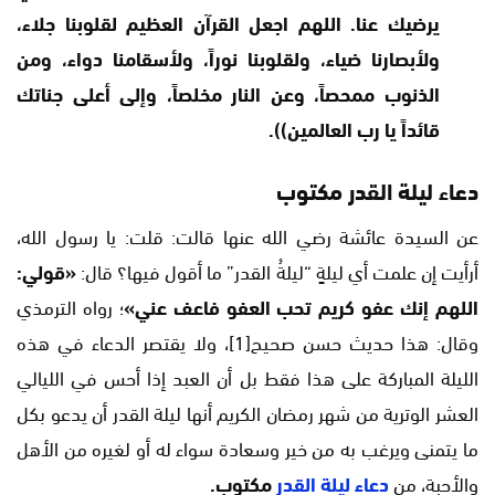
يرضيك عنا. اللهم اجعل القرآن العظيم لقلوبنا جلاء،
ولأبصارنا ضياء، ولقلوبنا نوراً، ولأسقامنا دواء، ومن
الذنوب ممحصاً، وعن النار مخلصاً، وإلى أعلى جناتك
قائداً يا رب العالمين)).
دعاء ليلة القدر مكتوب
عن السيدة عائشة رضي الله عنها قالت: قلت: يا رسول الله،
أرأيت إن علمت أي ليلةٍ “ليلةُ القدر” ما أقول فيها؟ قال:
«قولي:
اللهم إنك عفو كريم تحب العفو فاعف عني»
؛ رواه الترمذي
وقال: هذا حديث حسن صحيح[1]، ولا يقتصر الدعاء في هذه
الليلة المباركة على هذا فقط بل أن العبد إذا أحس في الليالي
العشر الوترية من شهر رمضان الكريم أنها ليلة القدر أن يدعو بكل
ما يتمنى ويرغب به من خير وسعادة سواء له أو لغيره من الأهل
والأحبة، من
دعاء ليلة القدر
مكتوب.