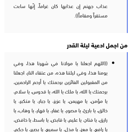
عذاب جهنم إن عذابها كان غراماً، إنّها ساءت
مستقراً ومقاماً)).
من اجمل ادعية ليلة القدر
((اللهم اجعلنا يا مولانا في شهرنا هذا، وفي
يومنا هذا، وفي ليلتنا هذه، من عتقاء النار، اجعلنا
من المقبولين الفائزين برحمتك يا أرحم الراحمين،
برحمتك يا الله، يا ملك يا الله، يا قدوس، يا سلام،
يا مؤمن، يا مهيمن، يا عزيز، يا جبار، يا متكبر، يا
خالق، يا بارئ، يا مصور، يا غفار، يا قهار، يا وهاب، يا
رازق، يا فتاح، يا عليم، يا قابض، يا باسط، يا خافض،
يا رافع، يا معز، يا مذل، يا سميع، يا بصير، يا حكم،