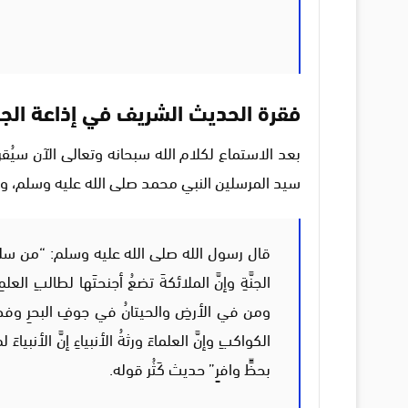
فقرة الحديث الشريف في إذاعة الجد
بعد الاستماع لكلام الله سبحانه وتعالى الآن سيُقر
سيد المرسلين النبي محمد صلى الله عليه وسلم، 
قال رسول الله صلى الله عليه وسلم: “من سلك 
الجنَّةِ وإنَّ الملائكةَ تضعُ أجنحتَها لطالبِ العل
ومن في الأرضِ والحيتانُ في جوفِ البحرِ وفضلُ ا
الكواكبِ وإنَّ العلماءَ ورثةُ الأنبياءِ إنَّ الأنبياءَ
بحظٍّ وافرٍ” حديث كَثُر قوله.