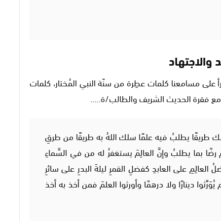
 والاجتهاد
أ على مسامعنا كلمات عطِرة من سنّة النبي المُختار، كلمات
ومع فقرة الحديث الشريف والطالب/ة…..
طريقًا يطلبُ فيه علمًا سلك اللهُ به طريقًا من طرقِ
مِ رضًا بما يطلبُ وإنَّ العالِمَ يستغفرُ له من في السَّماءِ
لعالِمِ على العابدِ كفضلِ القمرِ ليلةَ البدرِ على سائرِ
 لم يُوَرِّثوا دينارًا ولا درهمًا وأورثوا العلمَ فمن أخذ به أخذ