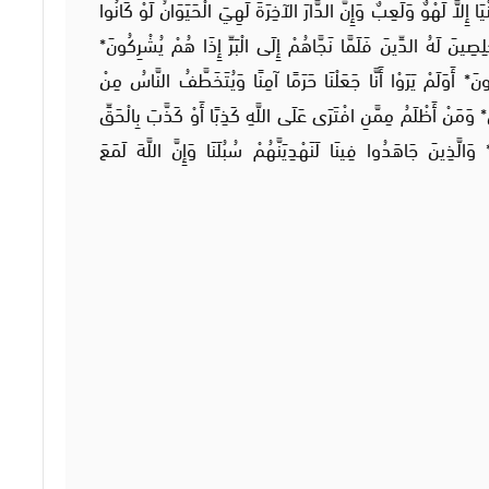
 لَهْوٌ وَلَعِبٌ وَإِنَّ الدَّارَ الآخِرَةَ لَهِيَ الْحَيَوَانُ لَوْ كَانُوا
صِينَ لَهُ الدِّينَ فَلَمَّا نَجَّاهُمْ إِلَى الْبَرِّ إِذَا هُمْ يُشْرِكُونَ*
نَ* أَوَلَمْ يَرَوْا أَنَّا جَعَلْنَا حَرَمًا آمِنًا وَيُتَخَطَّفُ النَّاسُ مِنْ
نَ* وَمَنْ أَظْلَمُ مِمَّنِ افْتَرَى عَلَى اللَّهِ كَذِبًا أَوْ كَذَّبَ بِالْحَقِّ
الَّذِينَ جَاهَدُوا فِينَا لَنَهْدِيَنَّهُمْ سُبُلَنَا وَإِنَّ اللَّهَ لَمَعَ