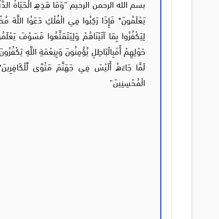
بسم الله الرحمن الرحيم “وَمَا هَذِهِ الْحَيَاةُ الدُّنْيَا إِلاَّ
يَعْلَمُونَ* فَإِذَا رَكِبُوا فِي الْفُلْكِ دَعَوُا اللَّهَ مُخْلِ
لِيَكْفُرُوا بِمَا آتَيْنَاهُمْ وَلِيَتَمَتَّعُوا فَسَوْفَ يَعْلَمُو
حَوْلِهِمْ أَفَبِالْبَاطِلِ يُؤْمِنُونَ وَبِنِعْمَةِ اللَّهِ يَكْفُرُو
لَمَّا جَاءَهُ أَلَيْسَ فِي جَهَنَّمَ مَثْوًى لِّلْكَافِرِينَ* وَ
الْمُحْسِنِينَ”