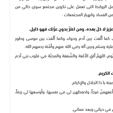
جمل الروابط التى تعمل على تكوين مجتمع سوي خالي من
ن الفساد وانهيار المجتمعات .
زيز لا ذلَ بعده، ومن اعتزّ بدون عزّتك فهو ذليل.
ن، كما ألّفت بين آدم وحواء، وكما ألّفت بين موسى وطور
عليه وسلم وبين آله رضي الله عنهم وأمّته رحمهم الله.
لقيّوم، اللهمّ ألقِ الألفة والشّفقة والمحبّة في قلوب بني آدم
 الكريم.
ينه يا ذا الجلال والإكرام.
 أعفهمنّ فرجاً، واحفظهن لي في نفسها، وأوسعها لي رزقاً،
ً لي في حياتي وبعد مماتي.