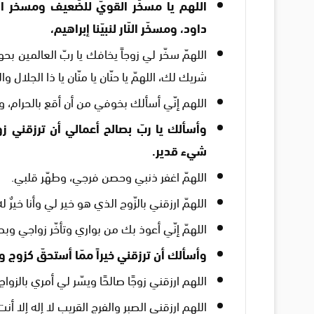
اللهم يا مسخّر القويّ للضّعيف ومسخر الجن 
داود، ومسخّر النّار لنبيّنا إبراهيم،
اللهمّ سخّر لي زوجاً يخافك يا ربّ العالمين
شريك لك، اللهمّ يا حنّان يا منّان يا ذا الجلال و
اللهم إنّي أسألك بخوفي من أن أقع بالحرام، 
وأسألك يا ربّ بصالح أعمالي أن ترزقني زو
شيء قدير.
اللهمّ اغفر ذنبي وحصن فرجي، وطهّر قلبي.
اللهمّ ارزقني بالزّوج الذي هو خير لي وأنا خيرٌ 
اللهمّ إنّي أعوذ بك من بواري وتأخّر زواجي و
وأسألك أن ترزقني خيراً ممّا أستحقّ كزوج 
اللهم ارزقني زوجًا صالحًا ويسّر لي أمري بالزواج.
اللهم ارزقني الصبر والفرج القريب لا إله إلا أنت