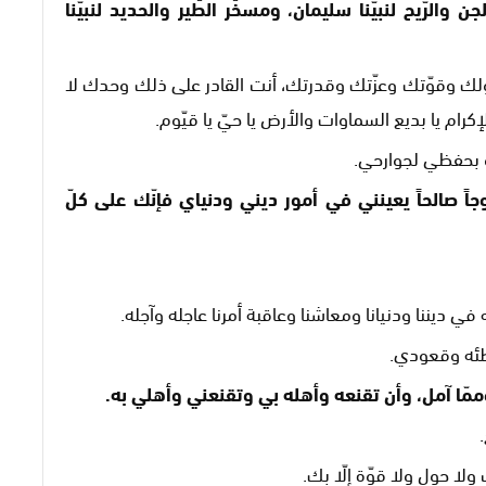
والرّيح لنبيّنا سليمان، ومسخّر الطّير والحديد لنبيّنا
 بحولك وقوّتك وعزّتك وقدرتك، أنت القادر على ذلك وحدك لا
الإكرام يا بديع السماوات والأرض يا حيّ يا قيّوم.
و بحفظي لجوارحي.
جاً صالحاً يعينني في أمور ديني ودنياي فإنّك على كلّ
له في ديننا ودنيانا ومعاشنا وعاقبة أمرنا عاجله وآجله.
بطئه وقعودي.
وممّا آمل، وأن تقنعه وأهله بي وتقنعني وأهلي به.
 ولا حول ولا قوّة إلّا بك.