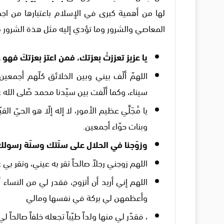
لها من أهمية كبرى في الإسلام باعتبارها من ا
المعاصي والشرور وما تؤدي إليه مثل هذة الشرور م
يا عزيز تعززتُ بعزتك، فمن اعتز بعزتكَ فهو ع
اللهمّ ألّف بيني وبين الخلائق كلّهم أجمعي
سيناء، وكما ألّفت بين سيّدنا محمد صّلى الله 
يا مُجَلِّي عظيم الأمور، لا إله إلّا هو الحيّ ا
وبنات حوّاء أجمعين.
وزوّجنا في الحلال على سنّتك وسنّة رسولك
اللهم زوجني رجلاً صالحاً تقر به عيني، وتقر بي ع
اللهم إني أريد أن أتزوج، فقدر لي من النساء
وأعظمهن لي بركة في نفسها ومالي
، فقدّر لي منها ولداً طيّباً تجعله خلفاً صالحا