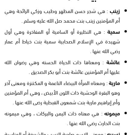
زينب
: هي شجر حسن المظهر وطيب وزكي الرائحة وهي
أم المؤمنين زينب بنت محمد صل الله عليه وسلم .
سمية
: هي النظيرة أو السامية أو المفاخرة وهي أول
شهيدة في الإسلام الصحابية سمية بنت خياط أم عمار
رضي الله عنها .
عائشة
: ومعناها ذات الحياة الحسنه وهي رضوان الله
عليها أم المؤمنين عائشة بنت أبو بكر الصديق .
مارية
: ومعناه المرأة البيضاء الناعمة و المكتنزة ومعنى آخر
وهو البقرة الوحشية ذات اللون الأبيض ، وهي أم المؤمنين
وأم إبراهيم مارية بنت شمعون القبطية رضى الله عنها .
ميمونه
: هي معناه ذات اليمن والبركات ، وهي ميمونه
بنت الحارث رضي الله عنها .
نسيبه
: ومعنى الاسم صاحبة النسب والشريفة أو المناسبة