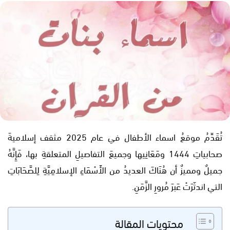
تُقَدِّمُ موقعُ اسماء الأطفال في عام 2025 مثقف إسلاميةَ
صحابياتِ 1444 ومَعَانِيها وجميعَ التفاصيلِ المتعلقةِ بها، فَإِنَّهُ
جميلٌ ومميزٌ أن هُنَاكَ العديدُ من الأَسْمَاءِ الإسلامِيَّةِ لِلصَّحَابَاتِ
التي اندثَرَتْ عَبرَ مُرورِ الزَّمَنِ.
محتويات المقالة