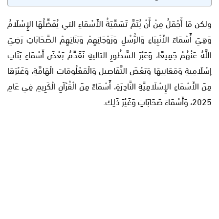
ولكن مَا أَجْمَلُ مِنْ أَنْ يُتَمَّ تَسَمِّيَةُ الأَسْمَاءِ التي يُفَضِّلُهَا الإِسْلَامُ
وَهِيَ أَسْمَاءَ الأَنْبِيَاءِ وَالرُّسُلِ وَزَوْجَاتِهِمْ وَبَنَاتِهِمْ الصَّحَابَاتِ رَضِيَ
اللَّهُ عَنْهُمْ جَمِيعًا، وَعَبْرَ السَّطُورِ التاليةِ نَقَدِّمُ بَعْضَ أَسْمَاءِ بَنَاتِ
إسْلَامِيةِ وَمَعَانِيهَا وَبَعْضَ التَّفَاصِيلِ وَالْمَعْلُومَاتِ الْهَامَّةِ، وَغَيْرَهَا
مِنَ الأَسْمَاءِ الإِسْلَامِيَّةِ النَّادِرَةِ، أَسْمَاءً مِنَ الْقُرْآنِ الْكَرِيمِ فِي عَامِ
2025، وَأَسْمَاءَ صَحَابَاتٍ وَغَيْرَ ذَلِكَ.