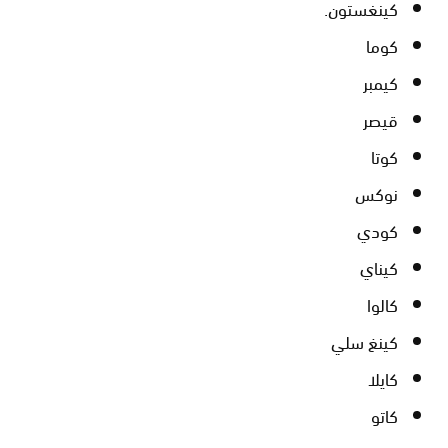
كينغستون.
كوما
كيمبر
قيصر
كوتا
نوكس
كودي
كيناي
كالوا
كينغ سلي
كايلا
كاتو