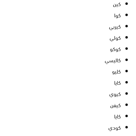
كين
كوا
كيربي
كولي
كوكو
كاليسي
كليو
كايا
كيوي
كيفن
كايا
كودي