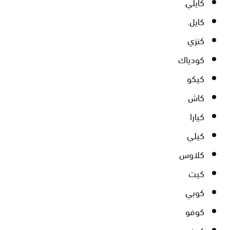
كايلي
كايل.
كنزي
كودياك
كيكو
كاش
كيارا
كيلي
كلاوس
كيت
كوبي
كوفو
كوفي