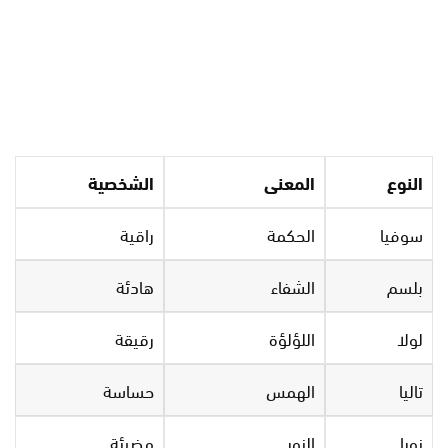
النوع
المعنى
الشخصية
سوفيا
الحكمة
راقية
بلسم
الشفاء
هادئة
لولا
اللؤلؤة
رقيقة
تاليا
الهمس
حساسة
نورا
النور
مضيئة