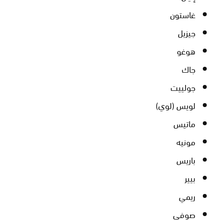
غاستون
جيزيل
هوغو
جاك
جولييت
لويس (لوي)
ماتيس
مونيه
باريس
بيير
ريمي
صوفي