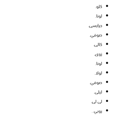
كلو.
لونا.
جرايسى.
صوفي.
كالى.
زوى.
لونا.
لولا.
صوفي.
ليلى.
لى لى.
روبي .