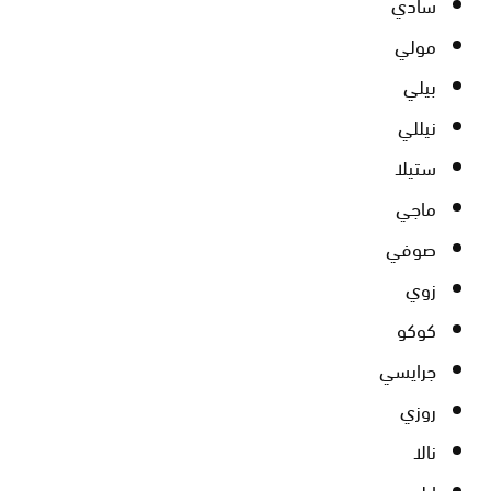
سادي
مولي
بيلي
نيللي
ستيلا
ماجي
صوفي
زوي
كوكو
جرايسي
روزي
نالا
إيلي