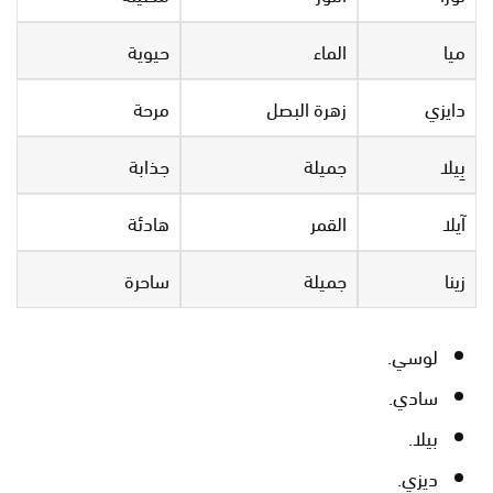
ميا
الماء
حيوية
دايزي
زهرة البصل
مرحة
بِيلا
جميلة
جذابة
آيلا
القمر
هادئة
زينا
جميلة
ساحرة
لوسي.
سادي.
بيلا.
ديزي.