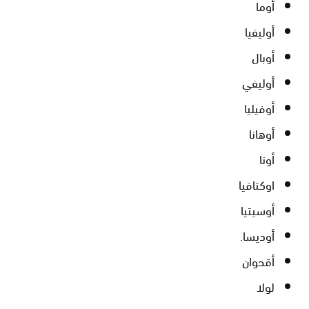
أوما
أوليفيا
أوبال
أوليفي
أوفيليا
أوهانا
أونا
اوكتافيا
أوسيتيا
أوديسا.
أقحوان
لولا