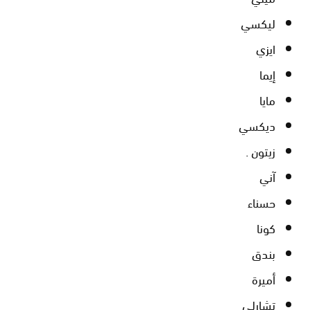
ليكسي
ايزي
إيما
مايا
ديكسي
زيتون .
آني
حسناء
كونا
بندق
أميرة
تشارلي