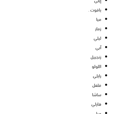
ياقوت .
ميا
زمار
ليلي
آبي
زنجبيل
اللولو
رايلي
فلفل
ساشا
هارلي
ميلي