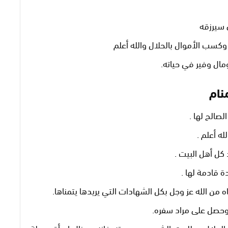
ي سيرزقه
وكسب الأموال بالحلال والله أعلم
مال وفير في حياته.
نام
الصالح لها .
له أعلم .
 كل أهل البيت .
ة قادمة لها .
اه من الله عز وجل بكل الشهادات التي يريدها يتمناها.
 وحصل على مراد سفره.
اج الحلال وطلعت الشمس من بيته فإنه سينال امرأة جميلة