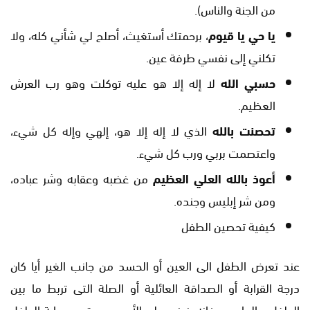
من الجنة والناس).
يا حي يا قيوم
، برحمتك أستغيث، أصلح لي شأني كله، ولا
تكلني إلى نفسي طرفة عين.
حسبي الله
لا إله إلا هو عليه توكلت وهو رب العرش
العظيم.
تحصنت بالله
الذي لا إله إلا هو، إلهي وإله كل شيء،
واعتصمت بربي ورب كل شيء.
أعوذ بالله العلي العظيم
من غضبه وعقابه وشر عباده،
ومن شر إبليس وجنده.
كيفية تحصين الطفل
عند تعرض الطفل الى العين أو الحسد من جانب الغير أيا كان
درجة القرابة أو الصداقة العائلية أو الصلة التى تربط ما بين
الطفل و الحاسد ، فإنه ينبغى على الأم ومن يقوم برعاية الطفل