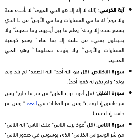
آية الكرسي
: (الله لا إلٰه إلا هو الحي القيوم ۚ لا تأخذه سنة
ولا نوم ۚ له ما في السماوات وما في الأرض ۗ من ذا الذي
يشفع عنده إلا بإذنه ۚ يعلم ما بين أيديهم وما خلفهم ۖ ولا
يحيطون بشيء من علمه إلا بما شاء ۚ وسع كرسيه
السماوات والأرض ۖ ولا يئوده حفظهما ۚ وهو العلي
العظيم.
سورة الإخلاص
: (قل هو الله أحد* الله الصمد* لم يلد ولم
يولد* ولم يكن له كفوا أحد).
سورة الفلق
: (قل أعوذ برب الفلق* من شر ما خلق* ومن
شر غاسق إذا وقب* ومن شر النفاثات في
العقد
* ومن شر
حاسد إذا حسد).
سورة الناس
: (قل أعوذ برب الناس* ملك الناس* إلٰه الناس*
من شر الوسواس الخناس* الذي يوسوس في صدور الناس*