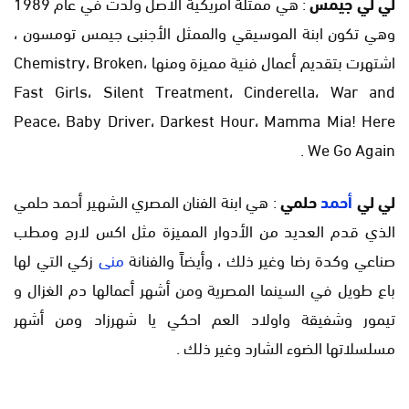
لي لي جيمس
: هي ممثلة أمريكية الاصل ولدت في عام 1989
وهي تكون ابنة الموسيقي والممثل الأجنبى جيمس تومسون ،
اشتهرت بتقديم أعمال فنية مميزة ومنها Chemistry، Broken،
Fast Girls، Silent Treatment، Cinderella، War and
Peace، Baby Driver، Darkest Hour، Mamma Mia! Here
We Go Again .
لي لي
أحمد
حلمي
: هي ابنة الفنان المصري الشهير أحمد حلمي
الذي قدم العديد من الأدوار المميزة مثل اكس لارج ومطب
صناعي وكدة رضا وغير ذلك ، وأيضاً والفنانة
منى
زكي التي لها
باع طويل في السينما المصرية ومن أشهر أعمالها دم الغزال و
تيمور وشفيقة واولاد العم احكي يا شهرزاد ومن أشهر
مسلسلاتها الضوء الشارد وغير ذلك .