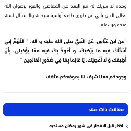
وحده لا شريك له مع البعد عن المعاصي والفوز برضوان الله
تعالى الذي يأتي عن طريق طاعة أوامره سبحانه والامتثال لسنة
عبده ورسوله .
“عن ابن عَبَّاسٍ، عَنِ النَّبِيِّ صلى الله عليه و آله: ” اللَّهُمَّ إِنِّي
أَسْأَلُكَ فِيهِ مَا يُرْضِيكَ، وَ أَعُوذُ بِكَ فِيهِ مِمَّا يُؤْذِينى، بِأَنْ
أُطِيعَكَ وَ لَا أَعْصِيَكَ، يَا عَالِماً بِمَا فِي صُدُورِ الْعَالَمِينَ “
وجودكم معنا شرف لنا بموقعكم مثقف
مقالات ذات صلة
اذكار قبل الافطار فى شهر رمضان مستحبه