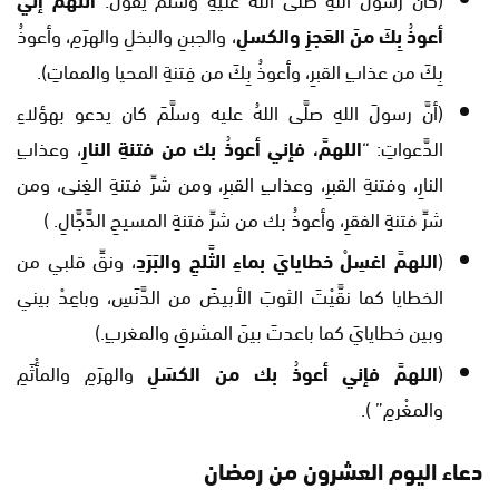
أعوذُ بِكَ منَ العَجزِ والكسلِ
، والجبنِ والبخلِ والهرَمِ، وأعوذُ
بِكَ من عذابِ القبرِ، وأعوذُ بِكَ من فِتنةِ المحيا والمماتِ).
(أنَّ رسولَ اللهِ صلَّى اللهُ عليه وسلَّمَ كان يدعو بهؤلاءِ
الدَّعواتِ: “
اللهمَّ، فإني أعوذُ بك من فتنةِ النارِ
، وعذابِ
النارِ، وفتنةِ القبرِ، وعذابِ القبرِ، ومن شرِّ فتنةِ الغِنى، ومن
شرِّ فتنةِ الفقرِ، وأعوذُ بك من شرِّ فتنةِ المسيحِ الدَّجَّالِ. )
(
اللهمَّ اغسِلْ خطايايَ بماءِ الثَّلجِ والبَرَدِ
، ونقِّ قلبي من
الخطايا كما نقَّيْتَ الثوبَ الأبيضَ من الدَّنَسِ، وباعِدْ بيني
وبين خطايايَ كما باعدتَ بينَ المشرقِ والمغربِ.)
(
اللهمَّ فإني أعوذُ بك من الكسَلِ
والهرَمِ والمأْثَمِ
والمغْرمِ” ).
دعاء اليوم العشرون من رمضان