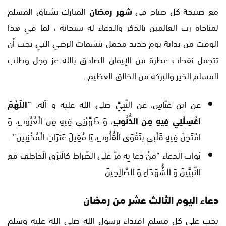
مع صبيحة كل صباح فى
شهر رمضان
المبارك يشتاق المسلم
لمناجاة رب العالمين بالذكر والدعاء له سبحانه ، لما في هذا
الوقت من بداية يوم جديد محمل بنسمات الرضي التي يجب أن
تتجمل نفحات عطرة من الإيمان الصادق بالله عز وجل وطلب
المسلم الخير والبركة من الخالق العظيم .
عن ابن عَبَّاسٍ، عَنِ النَّبِيِّ صلى الله عليه و آله:
“اللَّهُمَّ
اغْسِلْنِي فِيهِ مِنَ الذُّنُوبِ
، وَ طَهِّرْنِي فِيهِ مِنَ الْعُيُوبِ، وَ
امْتَحِنْ فِيهِ قَلْبِي بِتَقْوَى الْقُلُوبِ، يَا مُقِيلَ عَثَرَاتِ الْمُذْنِبِينَ”.
ثواب الدعاء “مَنْ دَعَا بِهِ مَرَّ عَلَى الصِّرَاطِ كَالْبَرْقِ الْخَاطِفِ مَعَ
النَّبِيِّينَ وَ الشُّهَدَاءِ وَ الصَّالِحِينَ
دعاء اليوم الثالث عشر من رمضان
يجب على كل مسلم اقتداء برسول الله صلى الله عليه وسلم