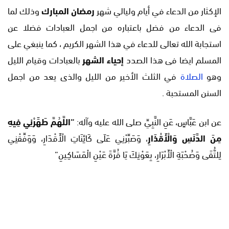
الإكثار من الدعاء في أيام وليالي شهر
رمضان المبارك
وذلك لما
فى الدعاء من فضل باعتباره من اجمل العبادات فضلا عن
استجابة الله تعالى للدعاء في هذا الشهر الكريم ، كما ينبغي على
المسلم ايضا فى هذا الصدد
إحياء الشهر
بالعبادات وقيام الليل
وهو
الصلاة
في الثلث الأخير من الليل والذى يعد من اجمل
السنن المستحبة .
عن ابن عَبَّاسٍ، عَنِ النَّبِيِّ صلى الله عليه وآله:
“اللَّهُمَّ طَهِّرْنِي فِيهِ
مِنَ الدَّنَسِ وَالْأَقْذَارِ
، وَصَبِّرْنِي عَلَى كَائِنَاتِ الْأَقْدَارِ، وَوَفِّقْنِي
لِلتُّقَى وَصُحْبَةِ الْأَبْرَارِ، بِعَوْنِكَ يَا قُرَّةَ عَيْنِ الْمَسَاكِينِ”