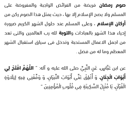
صوم رمضان
فريضة من الفرائض الواجبة والمفروضة على
المسلم ولا يصح الإسلام إلا بها ، حيث يمثل هذا الصوم ركن من
أركان الإسلام
، وعلى المسلم عند حلول الشهر الكريم ضرورة
إحياء هذا الشهر بالعبادات و
التوبة
لله رب العالمين والتى تعد
من اجمل الاعمال المستحبة وتدخل فى سياق استقبال الشهر
المعظم وما له من فضل .
عن ابن عَبَّاسٍ، عَنِ النَّبِيِّ صلى الله عليه و آله: ”
اللَّهُمَّ افْتَحْ لِي
أَبْوَابَ الْجِنَانِ
، وَ أَغْلِقْ عَنِّي أَبْوَابَ النِّيرَانِ، وَ وَفِّقْنِي فِيهِ لِتِلَاوَةِ
الْقُرْآنِ، يَا مُنْزِلَ السَّكِينَةِ فِي قُلُوبِ الْمُؤْمِنِينَ “