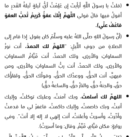
(قلتُ يا رسولَ اللَّهِ أرأيتَ إن عَلِمْتُ أيُّ لَيلةٍ لَيلةُ القَدرِ ما
أقولُ فيها قالَ قولي
اللَّهمَّ إنَّكَ عفوٌّ كَريمُ تُحبُّ العفوَ
فاعْفُ عنِّي).
(أنَّ رسولَ اللهِ صلَّى اللهُ عليه وسلَّمَ كان يقول: إذا قام إلى
الصلاةِ من جوفِ اللَّيلِ: “
اللهمَّ لك الحمدُ،
أنت نورُ
السماواتِ والأرضِ، ولك الحمدُ، أنت قَيَّامُ السماواتِ
والأرضِ، ولك الحمدُ، أنت ربُّ السماواتِ والأرضِ، ومن
فيهنَّ، أنت الحقُّ، ووعدُك الحقُّ، وقولُك الحقُّ، ولقاؤُك
حقٌ، والجنةُ حقٌّ، والنارُ حقٌّ، والساعةُ حقٌّ)
اللهمَّ لك أسلمتُ
، وبك آمنتُ، وعليك توكلتُ، وإليك
أنبتُ، وبك خاصمتُ، وإليك حاكمتُ، فاغفرْ لي ما قدمتُ
وأخّرتُ، وأسررتُ وأعلنتُ، أنت إلهي لا إله إلا أنتَ”. وفي
روايةٍ: مكان قيَّامِ، قَيِّمُ. وقال: وما أسررتُ).
(كانَ رسولُ اللَّهِ صلَّى اللَّهُ عليهِ وسلَّمَ يقولُ:
اللَّهمَّ إنِّي