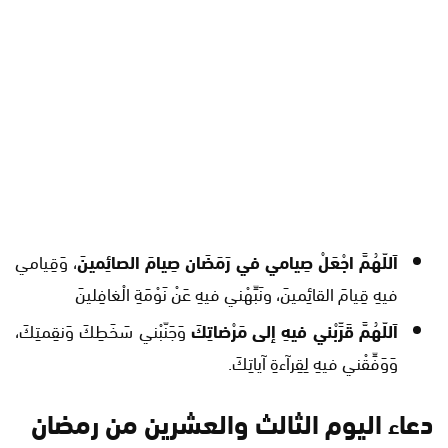
اَللّهُمَّ اجْعَلْ صِيامي في رَمَضَان صِيامَ الصائِمينَ
، وَقِيامي
فيهِ قِيامَ القائِمينَ، ونَبِّهْني فيهِ عَنْ نَوْمَةِ الْغافِلينَ
اَللّهُمَّ قَرِّبْني فيهِ إلى مَرْضاتِكَ
وَجَنّبْني سَخَطِكَ وَنقِمتِكَ،
وَوَفِّقْني فيهِ لِقِرآءةِ آياتِكَ.
دعاء اليوم الثالث والعشرين من رمضان