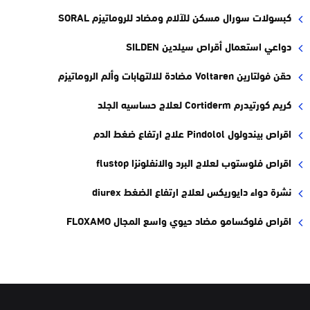
كبسولات سورال مسكن للآلام ومضاد للروماتيزم SORAL
دواعي استعمال أقراص سيلدين SILDEN
حقن فولتارين Voltaren مضادة للالتهابات وألم الروماتيزم
كريم كورتيدرم Cortiderm لعلاج حساسيه الجلد
اقراص بيندولول Pindolol علاج ارتفاع ضغط الدم
اقراص فلوستوب لعلاج البرد والانفلونزا flustop
نشرة دواء دايوريكس لعلاج ارتفاع الضغط diurex
اقراص فلوكسامو مضاد حيوي واسع المجال FLOXAMO