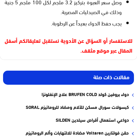
وصل سعر العبوة بتركيز 3.2 ملجم لكل 100 ملجم 5 جنية
وذلك في الصيدليات المصرية.
يجب حفظ الدواء بعيداً عن الرطوبة.
للاستفسار أو السؤال عن الأدوية نستقبل تعليقاتكم أسفل
المقال عبر موقع مثقف.
مقالات ذات صلة
دواء بروفين كولد BRUFEN COLD علاج الإنفلونزا
كبسولات سورال مسكن للآلام ومضاد للروماتيزم SORAL
دواعي استعمال أقراص سيلدين SILDEN
حقن فولتارين Voltaren مضادة للالتهابات وألم الروماتيزم